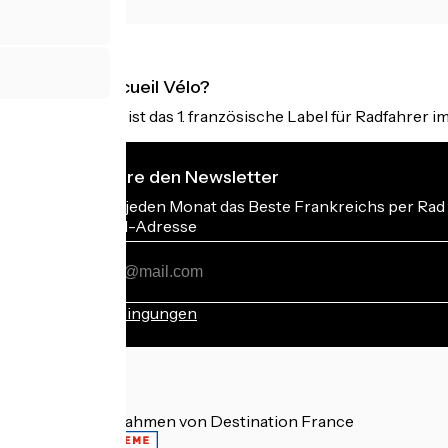
Was ist Accueil Vélo?
Accueil Vélo ist das 1. französische Label für Radfahrer i
Ich abonniere den Newsletter
Erhalten Sie jeden Monat das Beste Frankreichs per Rad 
Meine E-Mail-Adresse
Meine
E-
Mail-
Anmeldebedingungen
Adresse
Gefördert im Rahmen von Destination France