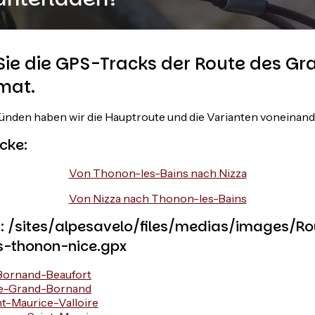
 Sie die GPS-Tracks der Route des G
mat.
ünden haben wir die Hauptroute und die Varianten voneinand
cke:
Von Thonon-les-Bains nach Nizza
Von Nizza nach Thonon-les-Bains
: /sites/alpesavelo/files/medias/images/R
s-thonon-nice.gpx
Bornand-Beaufort
Le-Grand-Bornand
t-Maurice-Valloire