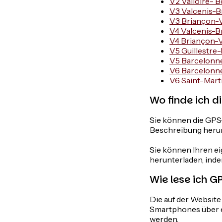
V2 Valloire- 
V3 Valcenis-Br
V3 Briançon-Va
V4 Valcenis-B
V4 Briançon-V
V5 Guillestre
V5 Barcelonne
V6 Barcelonne
V6 Saint-Mart
Wo finde ich d
Sie können die GPS-
Beschreibung herun
Sie können Ihren ei
herunterladen, inde
Wie lese ich G
Die auf der Websit
Smartphones über e
werden.