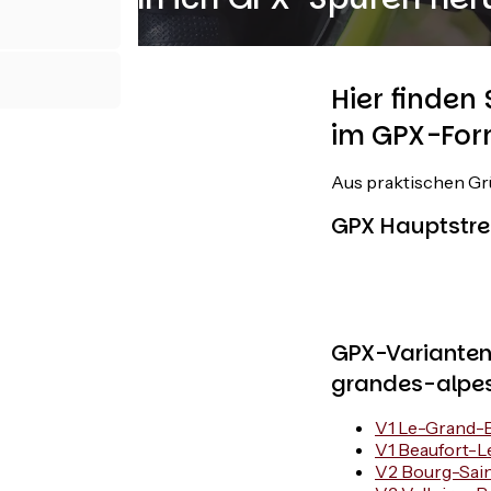
Hier finden
im GPX-For
Aus praktischen Gr
GPX Hauptstre
GPX-Varianten
grandes-alpe
V1 Le-Grand-
V1 Beaufort-
V2 Bourg-Sain