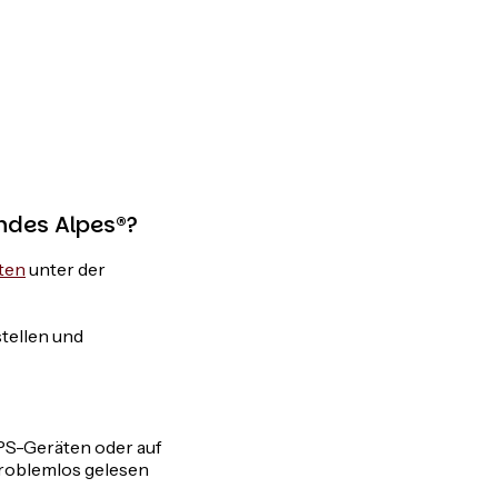
ndes Alpes®?
ten
unter der
tellen und
PS-Geräten oder auf
problemlos gelesen