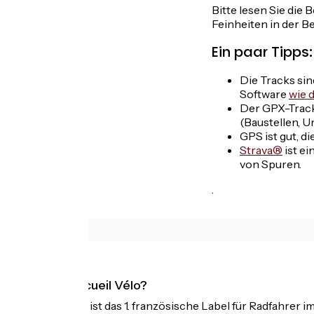
Bitte lesen Sie die
Feinheiten in der Be
Ein paar Tipps:
Die Tracks sin
Software
wie d
Der GPX-Track
(Baustellen, U
GPS ist gut, di
Strava®
ist e
von Spuren.
.
Was ist Accueil Vélo?
Accueil Vélo ist das 1. französische Label für Radfahrer i