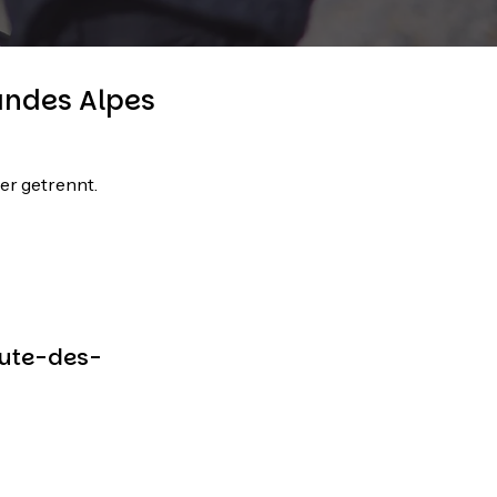
randes Alpes
er getrennt.
oute-des-