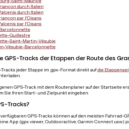
Bourg-Saint-Maurice
iançon durch Italien
lcenis durch Italien
riançon par l'Oisans
alcenis par l'Oisans
-Barcelonnette
tte-Guillestre
tte-Saint-Martin-Vésubie
in-Vésubie-Barcelonnette
ie GPS-Tracks der Etappen der Route des Gra
Tracks jeder Etappe im .gpx-Format direkt auf
die Etappensei
terladen.
genen GPS-Track mit dem Routenplaner auf der Startseite ers
m Sie Ihren Start- und Zielpunkt eingeben.
PS-Tracks?
e verfügbaren GPS-Tracks können auf den meisten Fahrrad-G
ine App (gpx viewer, Outdooractive, Garmin Connect usw.) 