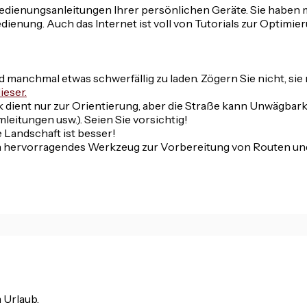
 Bedienungsanleitungen Ihrer persönlichen Geräte. Sie habe
dienung. Auch das Internet ist voll von Tutorials zur Optimie
d manchmal etwas schwerfällig zu laden. Zögern Sie nicht, sie
ieser.
 dient nur zur Orientierung, aber die Straße kann Unwägbar
mleitungen usw.). Seien Sie vorsichtig!
e Landschaft ist besser!
in hervorragendes Werkzeug zur Vorbereitung von Routen u
m Urlaub.