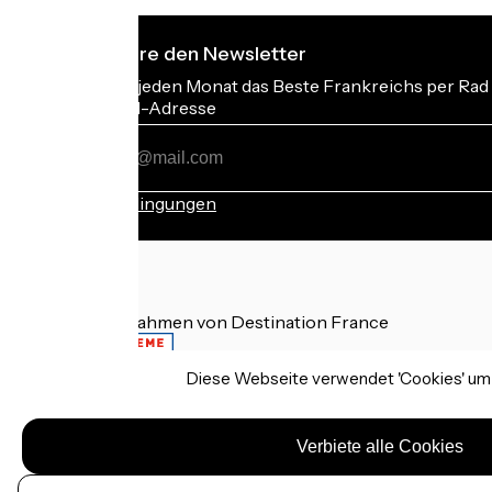
Ich abonniere den Newsletter
Erhalten Sie jeden Monat das Beste Frankreichs per Rad 
Meine E-Mail-Adresse
Meine
E-
Mail-
Anmeldebedingungen
Adresse
Gefördert im Rahmen von Destination France
Diese Webseite verwendet 'Cookies' um I
Rechtliche Hinweise
Persönliche Daten
Verbiete alle Cookies
Kontakt
Réalisation :
StudioJuillet
et
France Vélo Tourisme