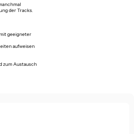
n manchmal
rung der Tracks.
 mit geeigneter
keiten aufweisen
nd zum Austausch