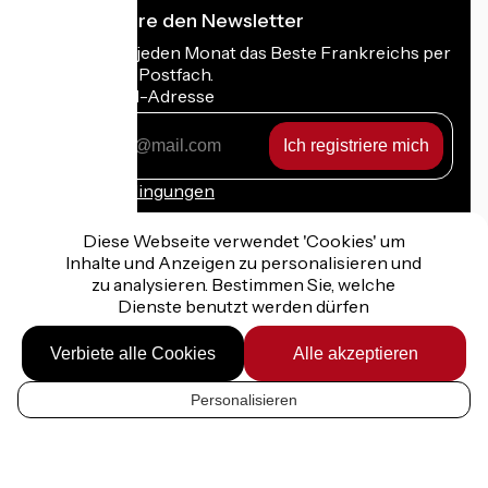
Ich abonniere den Newsletter
Erhalten Sie jeden Monat das Beste Frankreichs per
Rad in Ihrem Postfach.
Meine E-Mail-Adresse
Meine
E-
Mail-
Anmeldebedingungen
Adresse
Diese Webseite verwendet 'Cookies' um
Inhalte und Anzeigen zu personalisieren und
zu analysieren. Bestimmen Sie, welche
Dienste benutzt werden dürfen
Gefördert im Rahmen von Destination France
Verbiete alle Cookies
Alle akzeptieren
Personalisieren
Rechtliche Hinweise
DE
Persönliche Daten
Kontakt
Kartenoptionen
Réalisation :
StudioJuillet
et
France Vélo Tourisme