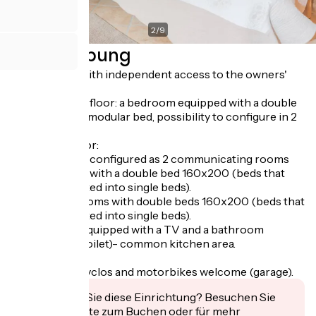
2
/
9
Beschreibung
4 bedrooms (with independent access to the owners'
house).
On the ground floor: a bedroom equipped with a double
bed 160x200 (modular bed, possibility to configure in 2
single beds).
On the 2nd floor:
- A family suite configured as 2 communicating rooms
each equipped with a double bed 160x200 (beds that
can be converted into single beds).
- Two other rooms with double beds 160x200 (beds that
can be converted into single beds).
Each room is equipped with a TV and a bathroom
(shower with toilet)- common kitchen area.
Wifi.
Free garage. Cyclos and motorbikes welcome (garage).
Interessiert Sie diese Einrichtung? Besuchen Sie
deren Website zum Buchen oder für mehr