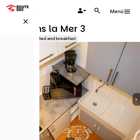
Direkt
zum
Menü
Inhalt
close
L'Or dans la Mer 3
Accueil Vélo
Bed and breakfast