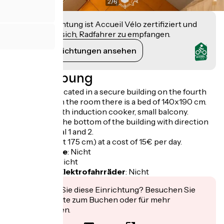
2
/
6
Diese Einrichtung ist Accueil Vélo zertifiziert und
verpflichtet sich, Radfahrer zu empfangen.
Ihre Verpflichtungen ansehen
Beschreibung
The studio is located in a secure building on the fourth
floor with lift. In the room there is a bed of 140x190 cm.
Kitchenette with induction cooker, small balcony.
The tram is at the bottom of the building with direction
airport terminal 1 and 2.
Parking (height 175 cm.) at a cost of 15€ per day.
Fahrradgarage
:
Nicht
Lunchpaket
:
Nicht
Aufladen für Elektrofahrräder
:
Nicht
Interessiert Sie diese Einrichtung? Besuchen Sie
deren Website zum Buchen oder für mehr
Informationen.