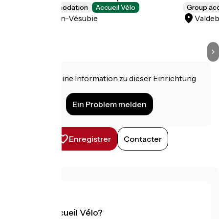
Group accommodation
Accueil Vélo
Group a
Saint-Martin-Vésubie
Valdeb
Haben Sie eine Information zu dieser Einrichtung
für uns?
Ein Problem melden
Enregistrer
Contacter
Was ist Accueil Vélo?