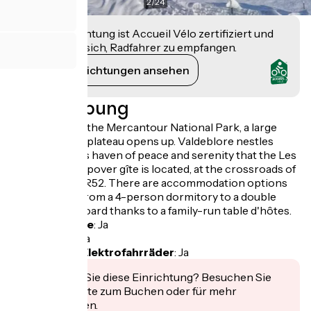
2
/
24
Diese Einrichtung ist Accueil Vélo zertifiziert und
verpflichtet sich, Radfahrer zu empfangen.
Ihre Verpflichtungen ansehen
Beschreibung
At the gates of the Mercantour National Park, a large
sun-drenched plateau opens up. Valdeblore nestles
here. It is in this haven of peace and serenity that the Les
Marmottes stopover gîte is located, at the crossroads of
the GR5 and GR52. There are accommodation options
for everyone, from a 4-person dormitory to a double
room with ½ board thanks to a family-run table d'hôtes.
Fahrradgarage
:
Ja
Lunchpaket
:
Ja
Aufladen für Elektrofahrräder
:
Ja
Interessiert Sie diese Einrichtung? Besuchen Sie
deren Website zum Buchen oder für mehr
Informationen.