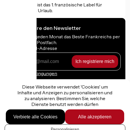
Accueil Vélo ist das 1. französische Label für
Radfahrer im Urlaub.
Ich abonniere den Newsletter
Erhalten Sie jeden Monat das Beste Frankreichs per
Rad in Ihrem Postfach.
Meine E-Mail-Adresse
Meine
E-
Mail-
Anmeldebedingungen
Adresse
Diese Webseite verwendet 'Cookies' um
Inhalte und Anzeigen zu personalisieren und
zu analysieren. Bestimmen Sie, welche
Dienste benutzt werden dürfen
Gefördert im Rahmen von Destination France
Verbiete alle Cookies
Alle akzeptieren
Personalisieren