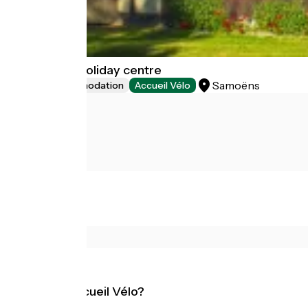
The Becchi holiday centre
Samoëns
Group accommodation
Accueil Vélo
Was ist Accueil Vélo?