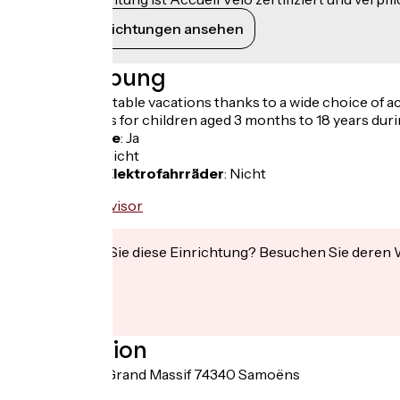
Ihre Verpflichtungen ansehen
Beschreibung
Enjoy unforgettable vacations thanks to a wide choice of a
children's clubs for children aged 3 months to 18 years durin
Fahrradgarage
:
Ja
Lunchpaket
:
Nicht
Aufladen für Elektrofahrräder
:
Nicht
Interessiert Sie diese Einrichtung? Besuchen Sie deren
Localisation
239, Route du Grand Massif 74340 Samoëns