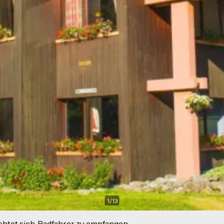
1
/
13
ichtet sich, Radfahrer zu empfangen.