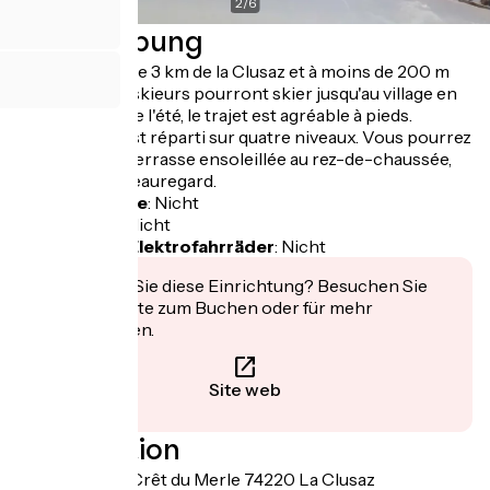
2
/
6
Beschreibung
Situé à moins de 3 km de la Clusaz et à moins de 200 m
des pistes, les skieurs pourront skier jusqu'au village en
hiver tandis que l'été, le trajet est agréable à pieds.
Le logement est réparti sur quatre niveaux. Vous pourrez
rentrer par la terrasse ensoleillée au rez-de-chaussée,
avec vue sur Beauregard.
Fahrradgarage
:
Nicht
Lunchpaket
:
Nicht
Aufladen für Elektrofahrräder
:
Nicht
Interessiert Sie diese Einrichtung? Besuchen Sie
deren Website zum Buchen oder für mehr
Informationen.
Site web
Localisation
1675 route du Crêt du Merle 74220 La Clusaz