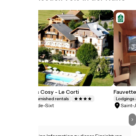
Chalet Aravis Cosy - Le Corti
Fauvett
Lodgings and furnished rentals
Lodgings 
Saint-Jean-de-Sixt
Saint-
Haben Sie eine Information zu dieser Einrichtung