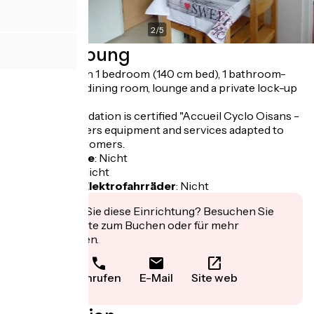
2
/
5
Beschreibung
Apartment with 1 bedroom (140 cm bed), 1 bathroom-
WC, a kitchen/dining room, lounge and a private lock-up
for bicycles.
This accommodation is certified "Accueil Cyclo Oisans -
1 vélos" and offers equipment and services adapted to
the cyclist customers.
Fahrradgarage
:
Nicht
Lunchpaket
:
Nicht
Aufladen für Elektrofahrräder
:
Nicht
Interessiert Sie diese Einrichtung? Besuchen Sie
deren Website zum Buchen oder für mehr
Informationen.
Anrufen
E-Mail
Site web