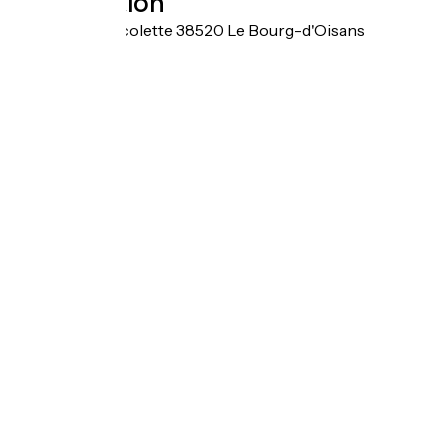
Localisation
93 rue de la Micolette 38520 Le Bourg-d'Oisans