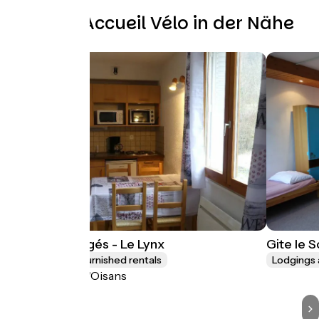
Weitere Accueil Vélo in der Nähe
Les Lys Orangés - Le Lynx
Gite le 
Lodgings and furnished rentals
Lodgings 
Le Bourg-d'Oisans