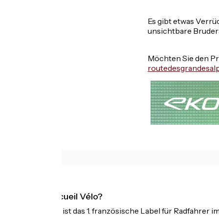
Es gibt etwas Verrü
unsichtbare Brude
Möchten Sie den Pr
routedesgrandesal
Was ist Accueil Vélo?
Accueil Vélo ist das 1. französische Label für Radfahrer i