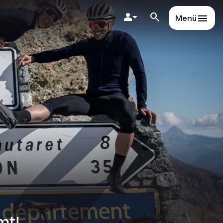
Menü
mt!