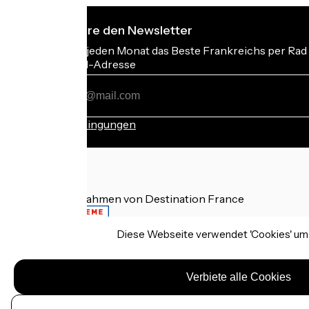
Ich abonniere den Newsletter
Erhalten Sie jeden Monat das Beste Frankreichs per Rad 
Meine E-Mail-Adresse
Meine
E-
Mail-
Anmeldebedingungen
Adresse
Gefördert im Rahmen von Destination France
Diese Webseite verwendet 'Cookies' um I
Rechtliche Hinweise
Persönliche Daten
Verbiete alle Cookies
Kontakt
Réalisation :
StudioJuillet
et
France Vélo Tourisme