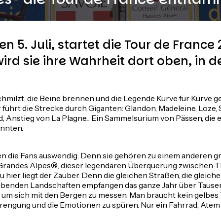
n 5. Juli, startet die Tour de France
ird sie ihre Wahrheit dort oben, in d
chmilzt, die Beine brennen und die Legende Kurve für Kurve g
führt die Strecke durch Giganten: Glandon, Madeleine, Loze, S
 Anstieg von La Plagne... Ein Sammelsurium von Pässen, die
nnten.
 die Fans auswendig. Denn sie gehören zu einem anderen g
Grandes Alpes®, dieser legendären Überquerung zwischen 
u hier liegt der Zauber. Denn die gleichen Straßen, die gleic
benden Landschaften empfangen das ganze Jahr über Tausen
um sich mit den Bergen zu messen. Man braucht kein gelbes T
rengung und die Emotionen zu spüren. Nur ein Fahrrad, Atem