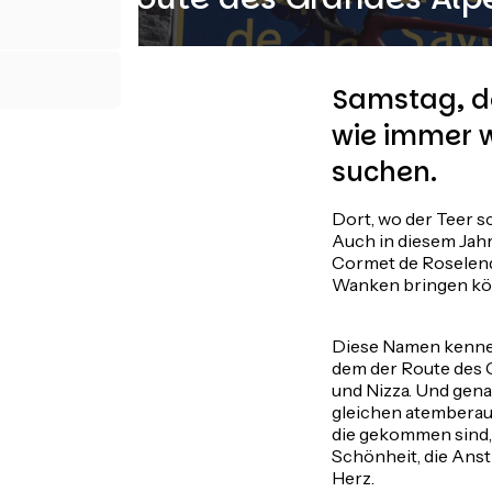
Samstag, de
wie immer w
suchen.
Dort, wo der Teer s
Auch in diesem Jahr 
Cormet de Roselend,
Wanken bringen kö
Diese Namen kennen
dem der Route des 
und Nizza. Und gena
gleichen atemberau
die gekommen sind, 
Schönheit, die Anst
Herz.