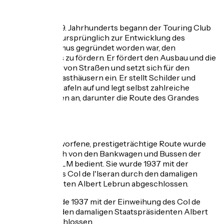
.
Am Ende des 19. Jahrhunderts begann der Touring Club
de France, der ursprünglich zur Entwicklung des
Fahrradtourismus gegründet worden war, den
Autotourismus zu fördern. Er fördert den Ausbau und die
Beschilderung von Straßen und setzt sich für den
Komfort von Gasthäusern ein. Er stellt Schilder und
Orientierungstafeln auf und legt selbst zahlreiche
Touristenrouten an, darunter die Route des Grandes
Alpes®.
.
Diese 1911 entworfene, prestigeträchtige Route wurde
schon sehr früh von den Bankwagen und Bussen der
Gesellschaft PLM bedient. Sie wurde 1937 mit der
Einweihung des Col de l'Iseran durch den damaligen
Staatspräsidenten Albert Lebrun abgeschlossen.
Die Route wurde 1937 mit der Einweihung des Col de
l'Iseran durch den damaligen Staatspräsidenten Albert
Lebrun abgeschlossen.