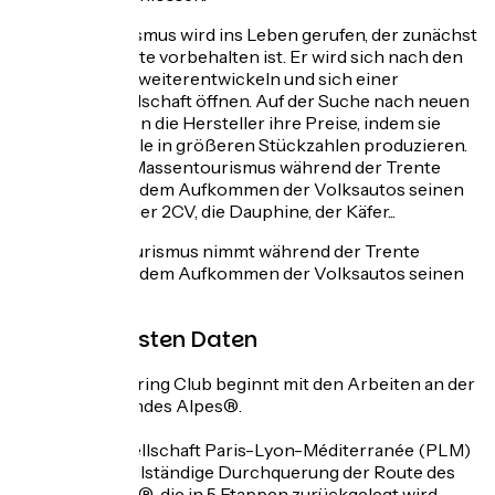
Der Autotourismus wird ins Leben gerufen, der zunächst
der sozialen Elite vorbehalten ist. Er wird sich nach den
1930er Jahren weiterentwickeln und sich einer
breiteren Kundschaft öffnen. Auf der Suche nach neuen
Märkten senken die Hersteller ihre Preise, indem sie
kleinere Modelle in größeren Stückzahlen produzieren.
So nimmt der Massentourismus während der Trente
Glorieuses mit dem Aufkommen der Volksautos seinen
Lauf: der 4CV, der 2CV, die Dauphine, der Käfer...
Der Massentourismus nimmt während der Trente
Glorieuses mit dem Aufkommen der Volksautos seinen
Lauf.
Die wichtigsten Daten
1909:
Der Touring Club beginnt mit den Arbeiten an der
Route des Grandes Alpes®.
.
.
1913:
Die Gesellschaft Paris-Lyon-Méditerranée (PLM)
eröffnet die vollständige Durchquerung der Route des
Grandes Alpes®, die in 5 Etappen zurückgelegt wird.