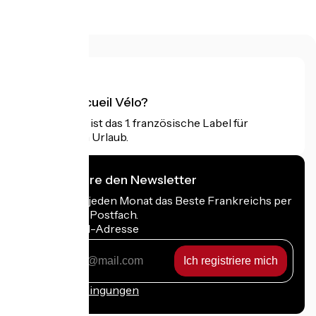
>.
Was ist Accueil Vélo?
Accueil Vélo ist das 1. französische Label für
Radfahrer im Urlaub.
Ich abonniere den Newsletter
Erhalten Sie jeden Monat das Beste Frankreichs per
Rad in Ihrem Postfach.
Meine E-Mail-Adresse
Meine
E-
Mail-
Anmeldebedingungen
Adresse