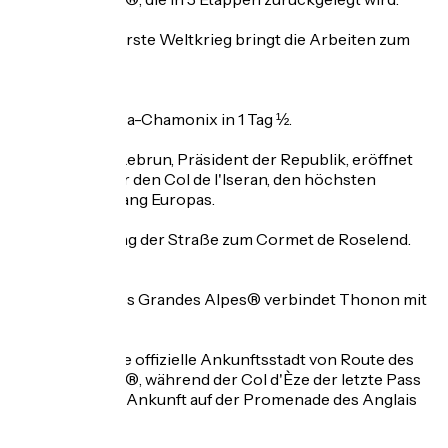
.
.
1914/18:
Der Erste Weltkrieg bringt die Arbeiten zum
Stillstand.
.
1930:
nun Nizza-Chamonix in 1 Tag ½.
.
.
1937 :
Albert Lebrun, Präsident der Republik, eröffnet
die Straße über den Col de l'Iseran, den höchsten
Straßenübergang Europas.
.
1970:
Eröffnung der Straße zum Cormet de Roselend.
.
1995:
Route des Grandes Alpes® verbindet Thonon mit
Menton.
.
.
2012:
Nizza, die offizielle Ankunftsstadt von Route des
Grandes Alpes®, während der Col d'Èze der letzte Pass
wird, bevor die Ankunft auf der Promenade des Anglais
erfolgt.