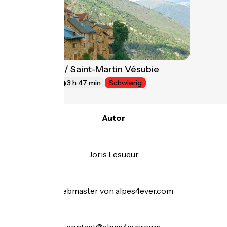
Valberg / Saint-Martin Vésubie
25
59 km
3 h 47 min
Schwierig
Autor
.
Joris Lesueur
.
Webmaster von alpes4ever.com
.
contact@alpes4ever.com