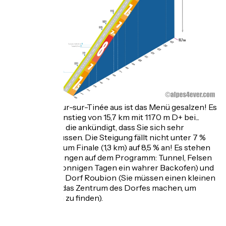
. Von St-Sauveur-sur-Tinée aus ist das Menü gesalzen! Es
ist ein langer Anstieg von 15,7 km mit 1170 m D+ bei...
7,5%! Eine Zahl, die ankündigt, dass Sie sich sehr
anstrengen müssen. Die Steigung fällt nicht unter 7 %
und steigt bis zum Finale (1,3 km) auf 8,5 % an! Es stehen
einige Ablenkungen auf dem Programm: Tunnel, Felsen
(Achtung, an sonnigen Tagen ein wahrer Backofen) und
das malerische Dorf Roubion (Sie müssen einen kleinen
Umweg durch das Zentrum des Dorfes machen, um
einen Brunnen zu finden).
.