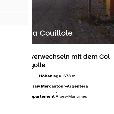
Col de la Couillole
Nicht zu verwechseln mit dem Col
de la Cayolle
Höhenlage
1678 m
.
Massiv Mercantour-Argentera
.
Departement
Alpes-Maritimes
.