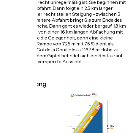
km, der jedoch recht unregelmäßig ist. Sie beginnen mit
einer kurzen Abfahrt. Dann folgt ein 2,5 km langer
Anstieg mit einer recht steilen Steigung - zwischen 5
und 7 %. Eine weitere Abfahrt bringt Sie zum Ende des
Vallée de la Conche. Dann geht es wieder bergauf: 1,3 km
mit 5 %, gefolgt von einer 1,6 km langen Abflachung mit
1,5 %. Nutzen Sie die Gelegenheit, denn eine kleine,
anstrengende Rampe von 725 m mit 7,5 % dient als
Finale, um den Col de la Couillole auf 1678 m Höhe zu
erreichen. Auf dem Gipfel befindet sich ein Restaurant
und eine leider versperrte Aussicht.
.
Topo Osthang