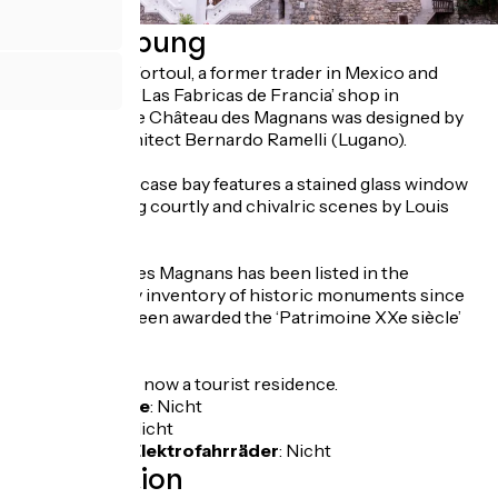
Beschreibung
Built by Louis Fortoul, a former trader in Mexico and
founder of the ‘Las Fabricas de Francia’ shop in
Guadalajara, the Château des Magnans was designed by
the Ticino architect Bernardo Ramelli (Lugano).
Inside, the staircase bay features a stained glass window
with alternating courtly and chivalric scenes by Louis
Balmet.
The Château des Magnans has been listed in the
supplementary inventory of historic monuments since
1986 and has been awarded the ‘Patrimoine XXe siècle’
label.
The Château is now a tourist residence.
Fahrradgarage
:
Nicht
Lunchpaket
:
Nicht
Aufladen für Elektrofahrräder
:
Nicht
Localisation