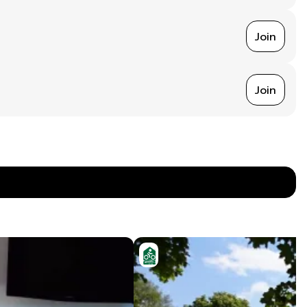
Join
Join