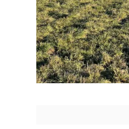
Desingy
Entrelacs