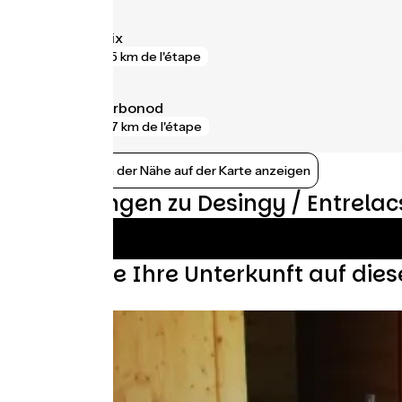
Grésy-sur-Aix
gare
5 km de l'étape
Seyssel - Corbonod
gare
7 km de l'étape
Bahnhöfe in der Nähe auf der Karte anzeigen
Bewertungen zu Desingy / Entrelac
Finden Sie Ihre Unterkunft auf die