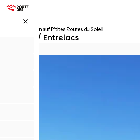
Direkt
zum
Inhalt
close
Alle Etappen auf P'tites Routes du Soleil
Desingy / Entrelacs