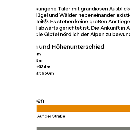
Ruhig geschwungene Täler mit grandiosen Ausblicken
Schluchten, Hügel und Wälder nebeneinander existie
Routes du Soleil®. Es stehen keine großen Anstiege
Gesamtprofil abwärts gerichtet ist. Die Ankunft in 
Aussicht auf die Gipfel nördlich der Alpen zu bewun
Steigungen und Höhenunterschied
Anstiege:
533m
Abstiege:
689m
Tiefster Punkt:
334m
Höchster Punkt:
656m
Straßentypen
43km
(100%) Auf der Straße
Belag