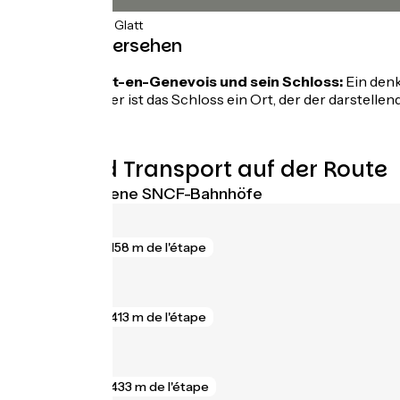
43km
(100%) Glatt
Nicht zu übersehen
Clermont-en-Genevois und sein Schloss:
Ein den
September ist das Schloss ein Ort, der der darstelle
.
Züge und Transport auf der Route
Nächstgelegene SNCF-Bahnhöfe
Rumilly
gare
158 m de l'étape
Albens
gare
413 m de l'étape
Chindrieux
gare
433 m de l'étape