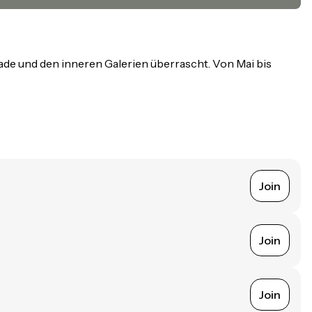
de und den inneren Galerien überrascht. Von Mai bis
Join
Join
Join