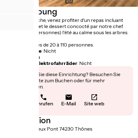
2
/
7
Beschreibung
Chaque dimanche, venez profiter d'un repas incluant
l'entrée, le plat et le dessert concocté par notre chef.
Terrasse (50 personnes) l'été au calme sous les arbres.
Grand parking.
Accueil groupes de 20 à 110 personnes.
Fahrradgarage
:
Nicht
Lunchpaket
:
Ja
Aufladen für Elektrofahrräder
:
Nicht
Interessiert Sie diese Einrichtung? Besuchen Sie
deren Website zum Buchen oder für mehr
Informationen.
Anrufen
E-Mail
Site web
Localisation
8 avenue du Vieux Pont 74230 Thônes