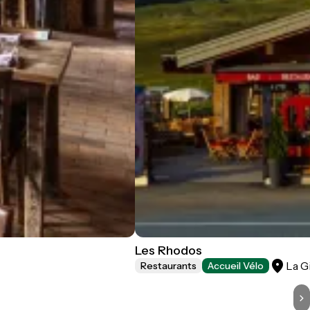
Les Rhodos
La G
Restaurants
Accueil Vélo