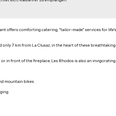
ant offers comforting catering, "tailor-made" services for life
nd only 7 km from La Clusaz, in the heart of these breathtakin
 in front of the fireplace, Les Rhodos is also an invigorating 
nd mountain bikes.
ging.