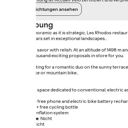
Ihre Verpflichtungen ansehen
Beschreibung
On a site as panoramic as it is strategic, Les Rhodos restaur
escapist seminars set in exceptional landscapes...
An overview to savor with relish. At an altitude of 1498 m a
round, has a thousand exciting proposals in store for you.
A romantic setting for a romantic duo on the sunny terrace or
motorcycle, bike or mountain bike...
PLAZA BIKE: A space dedicated to conventional, electric a
- WIFI access + free phone and electric bike battery rechar
- Lemon water + free cycling bottle
- Basic tools + inflation system
Fahrradgarage
:
Nicht
Lunchpaket
:
Nicht