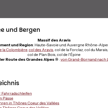
ee und Bergen
Massif des Aravis
ment und Region
: Haute-Savoie und Auvergne Rhône-Alpe
e la Colombière
,
col des Aravis
, col de la Forclaz, col du Marais
col de Plan Bois, col de l'Épine
der Route des Grandes Alpes ®
:
von Grand-Bornand nach 
eichnis
r Fahrradschleifen
n Pässe
hren in Thônes Coeur des Vallées
 Thônes Coeur des Vallées