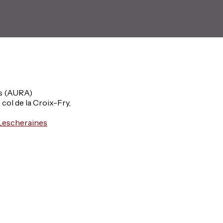
s (AURA)
, col de la Croix-Fry,
Lescheraines