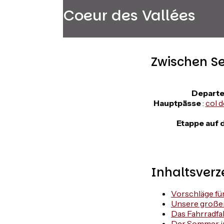
Thônes Coeur des Vallées
Zwischen S
Departe
Hauptpässe
:
col d
Etappe auf 
Inhaltsverz
Vorschläge fü
Unsere große
Das Fahrradfa
Der Sommer in