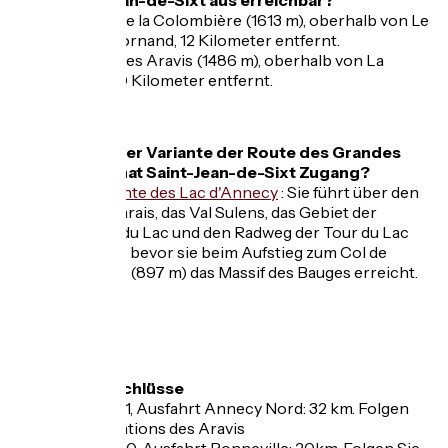
Der Col de la Colombière (1613 m), oberhalb von Le
Grand-Bornand, 12 Kilometer entfernt.
Der Col des Aravis (1486 m), oberhalb von La
Clusaz, 10 Kilometer entfernt.
Zu welcher Variante der Route des Grandes
Alpes® hat Saint-Jean-de-Sixt Zugang?
Zur
Variante des Lac d'Annecy
: Sie führt über den
Col du Marais, das Val Sulens, das Gebiet der
Sources du Lac und den Radweg der Tour du Lac
d'Annecy, bevor sie beim Aufstieg zum Col de
Leschaux (897 m) das Massif des Bauges erreicht.
Anfahrt
Autobahnanschlüsse
- Autobahn A41, Ausfahrt Annecy Nord: 32 km. Folgen
Sie Thônes, stations des Aravis
- Autobahn A40, Ausfahrt Bonneville: 20km. Folgen Sie