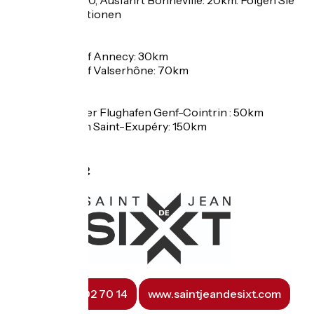
den Aravis-Stationen
Mit dem Zug
- TGV-Bahnhof Annecy: 30km
- TGV-Bahnhof Valserhône: 70km
Flughafen:
- Internationaler Flughafen Genf-Cointrin : 50km
Flughafen Lyon Saint-Exupéry: 150km
Kontakte
☎ 04 50 02 70 14
www.saintjeandesixt.com