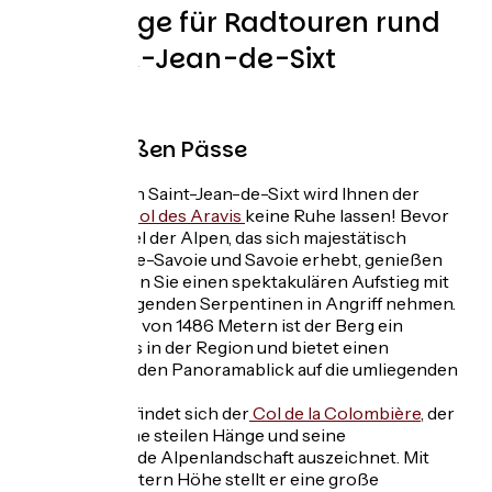
Vorschläge für Radtouren rund
um Saint-Jean-de-Sixt
Unsere großen Pässe
Ausgehend von Saint-Jean-de-Sixt wird Ihnen der
Aufstieg zum
Col des Aravis
keine Ruhe lassen! Bevor
Sie dieses Juwel der Alpen, das sich majestätisch
zwischen Haute-Savoie und Savoie erhebt, genießen
können, müssen Sie einen spektakulären Aufstieg mit
schwindelerregenden Serpentinen in Angriff nehmen.
Mit einer Höhe von 1486 Metern ist der Berg ein
absolutes Muss in der Region und bietet einen
atemberaubenden Panoramablick auf die umliegenden
Berggipfel.
In der Nähe befindet sich der
Col de la Colombière
, der
sich durch seine steilen Hänge und seine
atemberaubende Alpenlandschaft auszeichnet. Mit
seinen 1613 Metern Höhe stellt er eine große