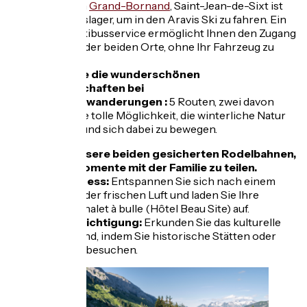
Clusa
z und von
Grand-Bornand
, Saint-Jean-de-Sixt ist
das ideale Basislager, um in den Aravis Ski zu fahren. Ein
kostenloser Skibusservice ermöglicht Ihnen den Zugang
zum Skigebiet der beiden Orte, ohne Ihr Fahrzeug zu
benutzen.
Entdecken Sie die wunderschönen
Schneelandschaften bei
Schneeschuhwanderungen :
5 Routen, zwei davon
präpariert, eine tolle Möglichkeit, die winterliche Natur
zu entdecken und sich dabei zu bewegen.
Nutzen Sie unsere beiden gesicherten Rodelbahnen,
um schöne Momente mit der Familie zu teilen.
Spa und Wellness:
Entspannen Sie sich nach einem
aktiven Tag an der frischen Luft und laden Sie Ihre
Batterien im Chalet à bulle (Hôtel Beau Site) auf.
Kulturelle Besichtigung:
Erkunden Sie das kulturelle
Erbe der Gegend, indem Sie historische Stätten oder
lokale Museen besuchen.