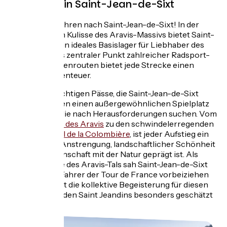
Radfahren in Saint-Jean-de-Sixt
Alle Straßen führen nach Saint-Jean-de-Sixt! In der
majestätischen Kulisse des Aravis-Massivs bietet Saint-
Jean-de-Sixt ein ideales Basislager für Liebhaber des
Drahtesels. Als zentraler Punkt zahlreicher Radsport-
und Radtouristenrouten bietet jede Strecke einen
Hauch von Abenteuer.
Die symbolträchtigen Pässe, die Saint-Jean-de-Sixt
umgeben, bieten einen außergewöhnlichen Spielplatz
für Radfahrer, die nach Herausforderungen suchen. Vom
berühmten
col des Aravis
zu den schwindelerregenden
Hängen des
col de la Colombière
, ist jeder Aufstieg ein
Epos, das von Anstrengung, landschaftlicher Schönheit
und der Gemeinschaft mit der Natur geprägt ist. Als
zentrale Achse des Aravis-Tals sah Saint-Jean-de-Sixt
mehrmals die Fahrer der Tour de France vorbeiziehen
und schuf damit die kollektive Begeisterung für diesen
Sport, der von den Saint Jeandins besonders geschätzt
wird.