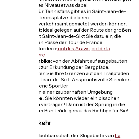
ist für jedes Niveau etwas dabei.
Tennis:
Für Tennisfans gibt es in Saint-Jean-de-
Sixt zwei Tennisplätze, die beim
Fremdenverkehrsamt gemietet werden können.
Radsport:
Ideal gelegen auf der Route der großen
Alpen, lädt Saint-Jean-de-Sixt Sie dazu ein, die
legendären Pässe der Tour de France
herauszufordern:
col des Aravis
,
col de la
Colombière.
Mountainbike:
von der Abfahrt auf ausgebauten
Pisten bis zur Erkundung der Bergpfade.
Trail
: Testen Sie Ihre Grenzen auf den Trailpfaden
von Saint-Jean-de-Sixt. Anspruchsvolle Strecken
für erfahrene Sportler.
Angeln:
in einer zauberhaften Umgebung.
Bun J Ride
: Sie könnten wieder ein bisschen
Adrenalin vertragen! Dann ist der Sprung in die
Leere beim Bun J Ride genau das Richtige für Sie!
Winterrückkehr
Gemeinsame Nachbarschaft der Skigebiete von
La