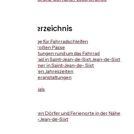
Inhaltsverzeichnis
Vorschläge für Fahrradschleifen
Unsere großen Pässe
Veranstaltungen rund um das Fahrrad
Das Fahrrad in Saint-Jean-de-Sixt.Jean-de-Sixt
Der Sommer in Saint-Jean-de- Sixt
Die anderen Jahreszeiten
Andere Veranstaltungen
Services
Testimonials
FAQ
Anfahrt
Kontakte
Die anderen Dörfer und Ferienorte in der Nähe
von Saint-.Jean-de-Sixt