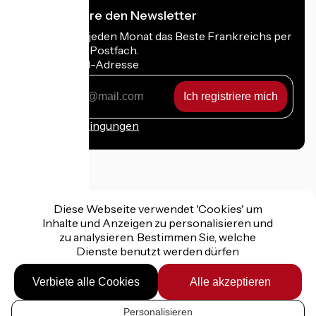
Ich abonniere den Newsletter
Erhalten Sie jeden Monat das Beste Frankreichs per
Rad in Ihrem Postfach.
Meine E-Mail-Adresse
Meine
E-
Mail-
Anmeldebedingungen
Adresse
Gefördert im Rahmen von Destination France
Diese Webseite verwendet 'Cookies' um
Inhalte und Anzeigen zu personalisieren und
zu analysieren. Bestimmen Sie, welche
Dienste benutzt werden dürfen
Rechtliche Hinweise
Persönliche Daten
Verbiete alle Cookies
Alle akzeptieren
Kontakt
Réalisation :
StudioJuillet
et
France Vélo Tourisme
Personalisieren