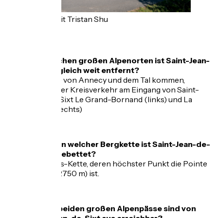
Fotokredit Tristan Shu
FAQ
Von welchen großen Alpenorten ist Saint-Jean-
de-Sixt gleich weit entfernt?
Wenn Sie von Annecy und dem Tal kommen,
bedient der Kreisverkehr am Eingang von Saint-
Jean-de-Sixt Le Grand-Bornand (links) und La
Clusaz (rechts)
Im Herzen welcher Bergkette ist Saint-Jean-de-
Sixt eingebettet?
Die Aravis-Kette, deren höchster Punkt die Pointe
Percée (2750 m) ist.
Welche beiden großen Alpenpässe sind von
Saint-Jean-de-Sixt aus erreichbar?