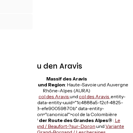
Saint-Jean-de-Sixt
Das Tor zu den Aravis
Massif des Aravis
Département und Region
: Haute-Savoie und Auvergne
Rhône-Alpes (AURA)
Hauptpässe
:
col des Aravis
und
col des Aravis
.entity-
type="node" data-entity-uuid="1c4888a5-12cf-4825-
a448-efe90059870b" data-entity-
substitution="canonical">col de la Colombière
Etappe auf der Route des Grandes Alpes®
:
Le
Grand-Bornand / Beaufort-?sur-Doron
und
Variante
Le-?Grand-Bornand / Lescheraines