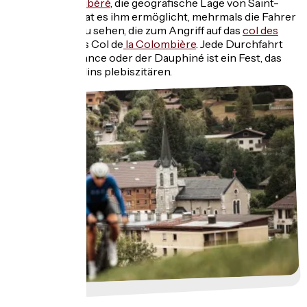
du Dauphiné Libéré
, die geografische Lage von Saint-
Jean-de-Sixt hat es ihm ermöglicht, mehrmals die Fahrer
vorbeifahren zu sehen, die zum Angriff auf das
col des
Aravis
oder des Col de
la Colombière
. Jede Durchfahrt
der Tour de France oder der Dauphiné ist ein Fest, das
die Saint-Jeandins plebiszitären.