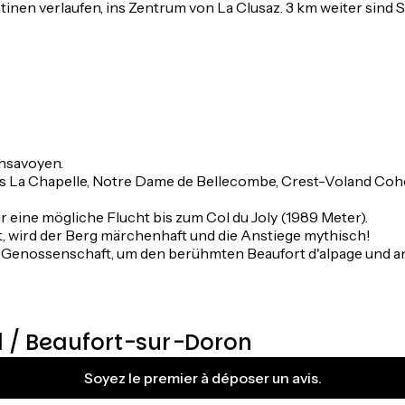
inen verlaufen, ins Zentrum von La Clusaz. 3 km weiter sind S
hsavoyen.
las La Chapelle, Notre Dame de Bellecombe, Crest-Voland Coh
r eine mögliche Flucht bis zum Col du Joly (1989 Meter).
t, wird der Berg märchenhaft und die Anstiege mythisch!
ie Genossenschaft, um den berühmten Beaufort d'alpage und 
 / Beaufort-sur-Doron
Soyez le premier à déposer un avis.