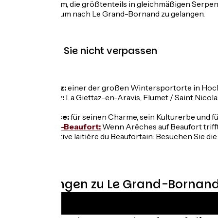
Abfahrt auf 7 km, die größtenteils in gleichmäßigen Serpent
Abfahrt hinzu, um nach Le Grand-Bornand zu gelangen.
.
Das sollten Sie nicht verpassen
La Clusaz:
einer der großen Wintersportorte in Hoc
Val d'Arly:
La Giettaz-en-Aravis, Flumet / Saint Nico
Bergwelt.
Hauteluce:
für seinen Charme, sein Kulturerbe und fü
Arêches-Beaufort:
Wenn Arêches auf Beaufort triff
Cooperative laitière du Beaufortain: Besuchen Sie d
.
..
Bewertungen zu Le Grand-Bornand