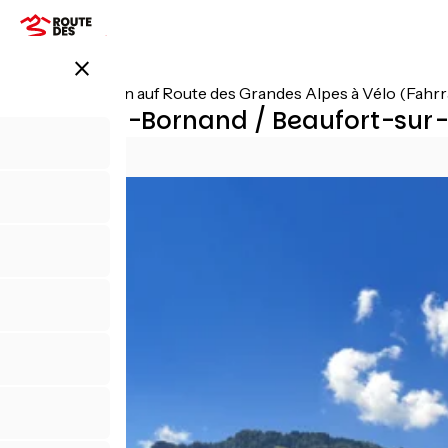
Direkt
zum
Inhalt
close
Alle Etappen auf Route des Grandes Alpes à Vélo (Fahr
Le Grand-Bornand / Beaufort-sur