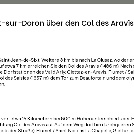
sur-Doron über den Col des Aravis 
nt-Jean-de-Sixt. Weitere 3 km bis nach La Clusaz, wo der er
twa 7 km erreichen Sie den Col des Aravis (1486 m). Nach de
 Dorfstationen des Val d'Arly: Giettaz-en-Aravis, Flumet / 
l des Saisies (1657 m), dem Tor zum Beaufortain und dem oly
en.
 von etwa 15 Kilometern bei 800 m Höhenunterschied über Hau
ichtung Col des Aravis auf. Auf dem Weg dorthin durchqueren S
 der Straße), Flumet / Saint Nicolas La Chapelle, Giettaz-e