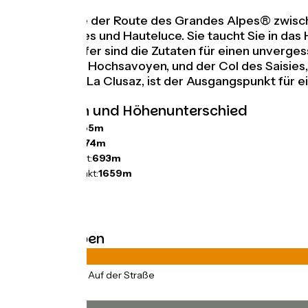
Diese Etappe der Route des Grandes Alpes® zwische
Ort Les Saisies und Hauteluce. Sie taucht Sie in 
typische Dörfer sind die Zutaten für einen unverg
Savoyen und Hochsavoyen, und der Col des Saisies, 
Bornand und La Clusaz, ist der Ausgangspunkt für e
Steigungen und Höhenunterschied
Anstiege:
1885m
Abstiege:
2074m
Tiefster Punkt:
693m
Höchster Punkt:
1659m
Straßentypen
78km
(100%) Auf der Straße
Belag