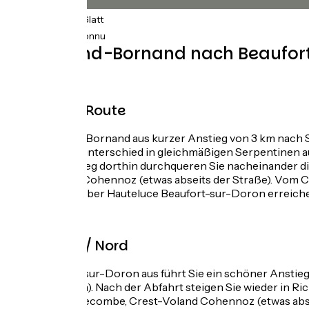
75km
(97%) Glatt
2km
(3%) Inconnu
Von Grand-Bornand nach Beaufort-
.
Nord/Süd-Route
Von Le Grand-Bornand aus kurzer Anstieg von 3 km nach Sai
500 m Höhenunterschied in gleichmäßigen Serpentinen auf e
auf. Auf dem Weg dorthin durchqueren Sie nacheinander die
Crest-Voland Cohennoz (etwas abseits der Straße). Vom Co
km, bevor Sie über Hauteluce Beaufort-sur-Doron erreich
.
Route Süd / Nord
Von Beaufort-sur-Doron aus führt Sie ein schöner Anstieg
Saisies (1657 m). Nach der Abfahrt steigen Sie wieder in R
Dame-de-Bellecombe, Crest-Voland Cohennoz (etwas abseits