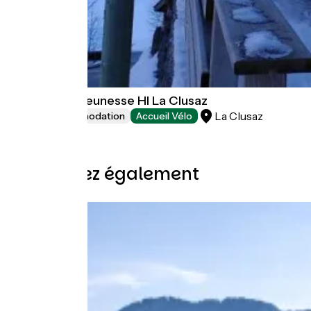
Auberge de jeunesse HI La Clusaz
La Clusaz
Group accommodation
Accueil Vélo
Découvrez également