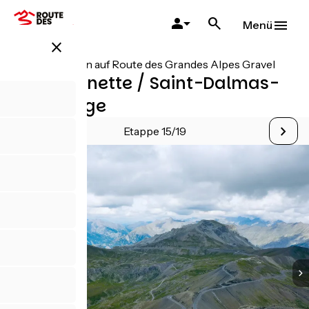
Direkt
zum
Menü
Inhalt
close
Alle Etappen auf Route des Grandes Alpes Gravel
Barcelonnette / Saint-Dalmas-
le-Salvage
Etappe 15/19