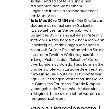
können Sie das Fahrrad abstellen und einen
kleinen Pfad nehmen, der Sie zu einem
Orientierungstisch führt: ein atemberaubender
Blick auf den Mont Viso.
Der Col de la Moutière (2454 m)
: Die Straße zum
Col de la Moutière ist nur auf seiner Südseite
asphaltiert, also geht es für Sie bergab! Von
Bayasse aus geht es 8,5 km lang auf einer Piste mit
durchschnittlich 8 % steil bergauf. Aber auch wenn
der Weg schwierig ist, ist die Umgebung ebenso
wild wie prachtvoll. Auf der Passhöhe sehen Sie ein
Blockhaus aus dem Zweiten Weltkrieg, das über
eine 3,5 km lange Piste mit dem "falschen" Col de
Restefond verbunden ist. Von dort aus können Sie
den Pass und den Gipfel von La Bonette erreichen.
Die Maginot-Linie:
Die Route de la Bonnette war
gut befestigt! Die Festungen Restefond und Col de
la Moutière, Camp des Fourches, Fort de Rimplas
und sein Nebengebäude Frassinéa... All dies sind
Werke der Maginot-Linie, die errichtet wurden, um
Mussolini entgegenzutreten.
Bewertungen zu Barcelonnette /