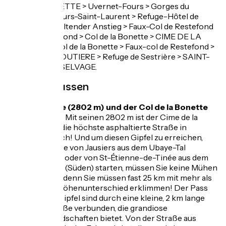
BARCELONNETTE > Uvernet-Fours > Gorges du
Bâchelard > Fours-Saint-Laurent > Refuge-Hôtel de
Bayasse > anhaltender Anstieg > Faux-Col de Restefond
> Col de Restefond > Col de la Bonette > CIME DE LA
BONETTE > Col de la Bonette > Faux-col de Restefond >
COL DE LA MOUTIERE > Refuge de Sestrière > SAINT-
DALMAS-LE-SELVAGE.
Nicht verpassen
Der Cime (2802 m) und der Col de la Bonette
(2715 m)
: Mit seinen 2802 m ist der Cime de la
Bonette die höchste asphaltierte Straße in
Frankreich! Und um diesen Gipfel zu erreichen,
egal ob Sie von Jausiers aus dem Ubaye-Tal
(Norden) oder von St-Étienne-de-Tinée aus dem
Tinée-Tal (Süden) starten, müssen Sie keine Mühen
scheuen, denn Sie müssen fast 25 km mit mehr als
1500 m Höhenunterschied erklimmen! Der Pass
und der Gipfel sind durch eine kleine, 2 km lange
Rundstraße verbunden, die grandiose
Mondlandschaften bietet. Von der Straße aus