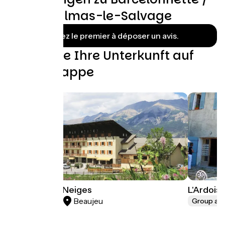
Saint-Dalmas-le-Salvage
Soyez le premier à déposer un avis.
Finden Sie Ihre Unterkunft auf
dieser Etappe
Le Soleil des Neiges
L'Ardoisi
Beaujeu
Hotels
Group a