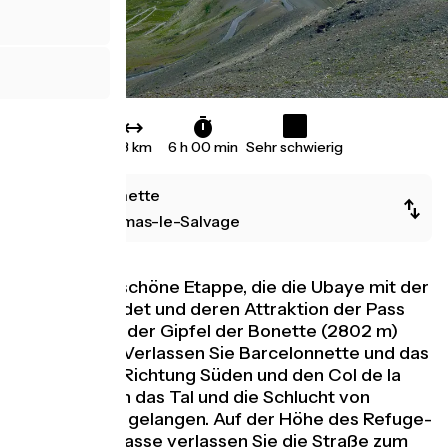
53 km
6 h 00 min
Sehr schwierig
Barcelonnette
Saint-Dalmas-le-Salvage
Eine wunderschöne Etappe, die die Ubaye mit der
Tinée verbindet und deren Attraktion der Pass
(2715 m) und der Gipfel der Bonette (2802 m)
sein können. Verlassen Sie Barcelonnette und das
Ubaye-Tal in Richtung Süden und den Col de la
Cayolle, um in das Tal und die Schlucht von
Bachelard zu gelangen. Auf der Höhe des Refuge-
Hôtel de Bayasse verlassen Sie die Straße zum