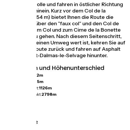
Col de la Cayolle und fahren in östlicher Richtung
in die Berge hinein. Kurz vor dem Col de la
Moutière (2454 m) bietet Ihnen die Route die
Möglichkeit, über den "faux col" und den Col de
Restefond zum Col und zum Cime de la Bonette
und zurück zu gehen. Nach diesem Seitenschritt,
der mehr als einen Umweg wert ist, kehren Sie auf
die Etappenroute zurück und fahren auf Asphalt
bis nach Saint-Dalmas-le-Selvage hinunter.
Steigungen und Höhenunterschied
Anstiege:
1722m
Abstiege:
1365m
Tiefster Punkt:
1126m
Höchster Punkt:
2798m
Wegpunkte