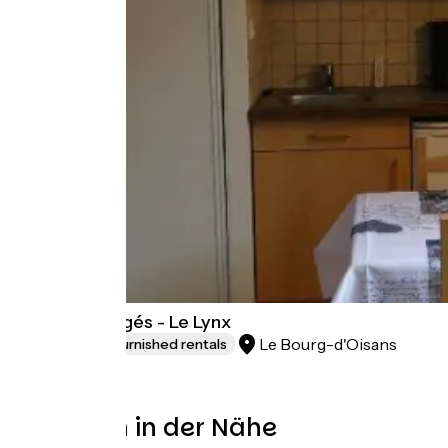
Les Lys Orangés - Le Lynx
Le Bourg-d'Oisans
Lodgings and furnished rentals
Schleifen in der Nähe