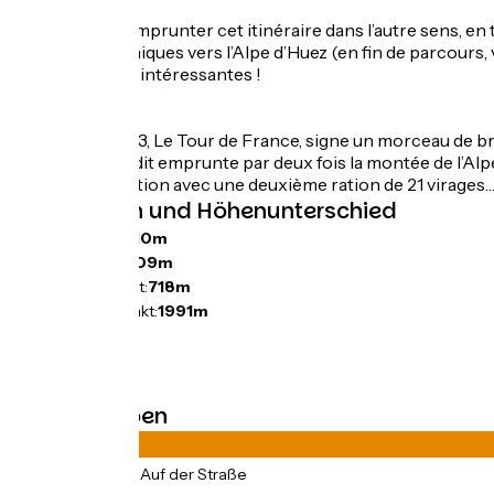
VARIANTE
Vous pouvez emprunter cet itinéraire dans l’autre sens, en t
21 virages mythiques vers l’Alpe d’Huez (en fin de parcours,
sont tout aussi intéressantes !
ANECDOTE
Le 18 juillet 2013, Le Tour de France, signe un morceau de 
L’itinéraire inédit emprunte par deux fois la montée de l’Al
pour finir l’addition avec une deuxième ration de 21 virages
Steigungen und Höhenunterschied
Anstiege:
2910m
Abstiege:
2909m
Tiefster Punkt:
718m
Höchster Punkt:
1991m
Straßentypen
58km
(100%) Auf der Straße