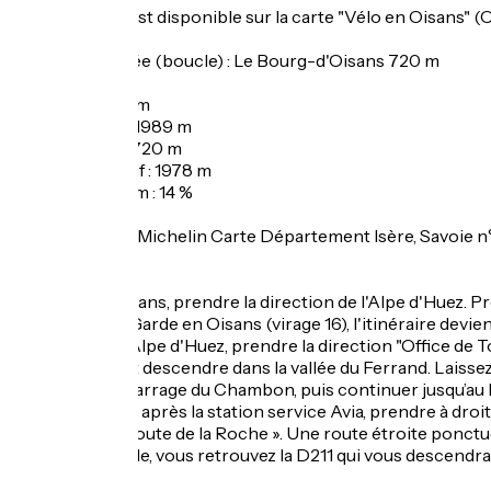
Cet itinéraire est disponible sur la carte "Vélo en Oisans" 
Départ / Arrivée (boucle) : Le Bourg-d'Oisans 720 m
Durée : 4 h
Distance : 57 km
Altitude maxi : 1989 m
Altitude mini : 720 m
Dénivelé positif : 1978 m
Pente maximum : 14 %
Cartographie : Michelin Carte Département Isère, Savoie n
ITINÉRAIRE
De Bourg d’Oisans, prendre la direction de l'Alpe d'Huez. Pr
A partir de La Garde en Oisans (virage 16), l'itinéraire devie
En arrivant à l'Alpe d'Huez, prendre la direction "Office de 
Passer le col et descendre dans la vallée du Ferrand. Laisse
Passer sur le barrage du Chambon, puis continuer jusqu’au 
Au Freney, peu après la station service Avia, prendre à droi
se fait par la « route de la Roche ». Une route étroite ponctu
Arrivé à la Garde, vous retrouvez la D211 qui vous descendra