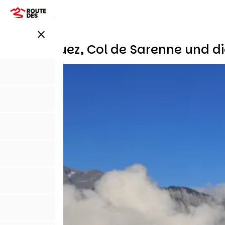
Direkt
zum
Inhalt
close
Alpe d'Huez, Col de Sarenne und di