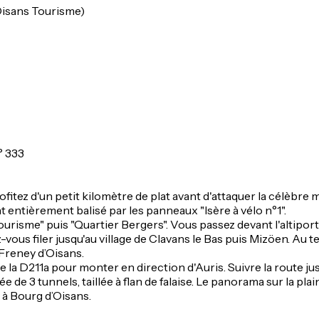
(Oisans Tourisme)
° 333
ofitez d'un petit kilomètre de plat avant d'attaquer la célèbre 
nt entièrement balisé par les panneaux "Isère à vélo n°1".
Tourisme" puis "Quartier Bergers". Vous passez devant l'altiport
z-vous filer jusqu'au village de Clavans le Bas puis Mizöen. Au
Freney d’Oisans.
te la D211a pour monter en direction d'Auris. Suivre la route 
ée de 3 tunnels, taillée à flan de falaise. Le panorama sur la pla
 à Bourg d’Oisans.